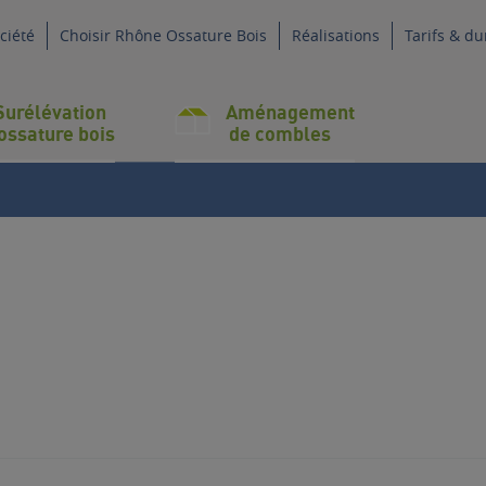
ciété
Choisir Rhône Ossature Bois
Réalisations
Tarifs & du
urélévation
Aménagement
ossature bois
de combles