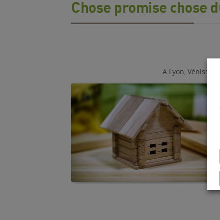
Chose promise chose d
A Lyon, Vénissieu