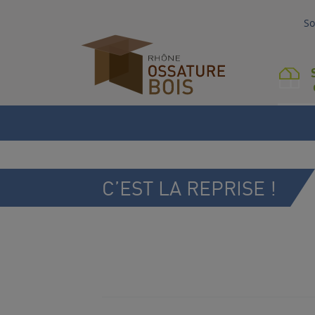
So
S
C’EST LA REPRISE !