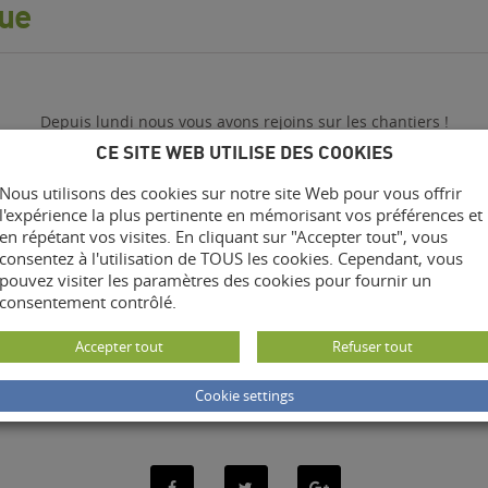
ue
Depuis lundi nous vous avons rejoins sur les chantiers !
CE SITE WEB UTILISE DES COOKIES
x ou Pierre-Bénite les équipes s’activent cette semaine sur vos proj
Nous utilisons des cookies sur notre site Web pour vous offrir
l'expérience la plus pertinente en mémorisant vos préférences et
en répétant vos visites. En cliquant sur "Accepter tout", vous
consentez à l'utilisation de TOUS les cookies. Cependant, vous
Si vous aussi vous souhaitez rénover votre maison, ajouter de l’
pouvez visiter les paramètres des cookies pour fournir un
consentement contrôlé.
écrivez nous
Accepter tout
Refuser tout
Cookie settings