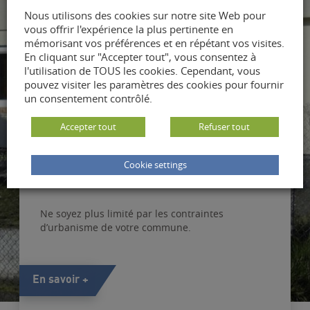
financement.
Nous utilisons des cookies sur notre site Web pour
vous offrir l'expérience la plus pertinente en
mémorisant vos préférences et en répétant vos visites.
En savoir +
En cliquant sur "Accepter tout", vous consentez à
l'utilisation de TOUS les cookies. Cependant, vous
pouvez visiter les paramètres des cookies pour fournir
un consentement contrôlé.
Accepter tout
Refuser tout
Cookie settings
Gestion des contraintes légales
Ne soyez plus limité par les contraintes
d’urbanisme de votre commune.
En savoir +