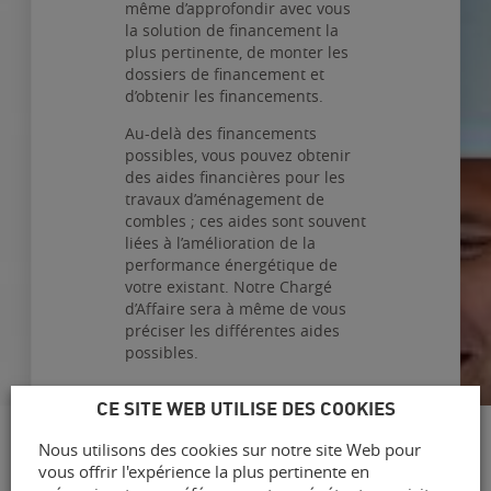
même d’approfondir avec vous
la solution de financement la
plus pertinente, de monter les
dossiers de financement et
d’obtenir les financements.
Au-delà des financements
possibles, vous pouvez obtenir
des aides financières pour les
travaux d’aménagement de
combles ; ces aides sont souvent
liées à l’amélioration de la
performance énergétique de
votre existant. Notre Chargé
d’Affaire sera à même de vous
préciser les différentes aides
possibles.
CE SITE WEB UTILISE DES COOKIES
Nous utilisons des cookies sur notre site Web pour
vous offrir l'expérience la plus pertinente en