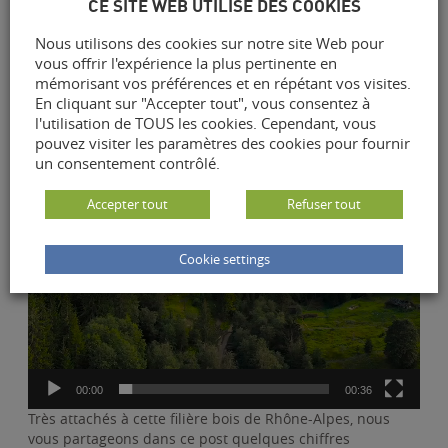
CE SITE WEB UTILISE DES COOKIES
Lecteur
Nous utilisons des cookies sur notre site Web pour
vidéo
vous offrir l'expérience la plus pertinente en
mémorisant vos préférences et en répétant vos visites.
En cliquant sur "Accepter tout", vous consentez à
l'utilisation de TOUS les cookies. Cependant, vous
pouvez visiter les paramètres des cookies pour fournir
un consentement contrôlé.
Accepter tout
Refuser tout
Cookie settings
00:00
00:36
Très attachés à cette filière bois de Rhône-Alpes, nous
vous partageons dans ce post quelques chiffres