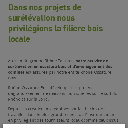
Dans nos projets de
surélévation nous
privilégions la filière bois
locale
Au sein du groupe Rhône-Toitures,
notre activité de
surélévation en ossature bois et d’aménagement des
combles
est assurée par notre entité Rhône-Ossature-
Bois.
Rhône-Ossature-Bois développe des projets
d’agrandissement de maisons individuelles sur le sud du
Rhône et sur la Loire.
Depuis sa création, nos équipes ont fait le choix de
travailler dans le plus grand respect de l’environnement
en privilégiant des fournisseurs locaux comme ceux issus
de la filière bois.