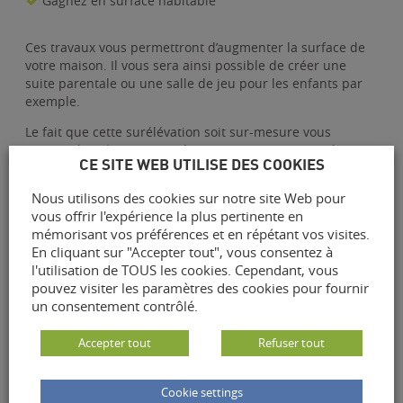
Gagnez en surface habitable
Ces travaux vous permettront d’augmenter la surface de
votre maison. Il vous sera ainsi possible de créer une
suite parentale ou une salle de jeu pour les enfants par
exemple.
Le fait que cette surélévation soit sur-mesure vous
permet de créer un nouvel espace que vous avez choisi !
CE SITE WEB UTILISE DES COOKIES
Ce gain de surface ne nécessite pas de déménager
Nous utilisons des cookies sur notre site Web pour
pendant la durée des travaux car ils se font depuis
vous offrir l'expérience la plus pertinente en
l’extérieur de la maison.
mémorisant vos préférences et en répétant vos visites.
En cliquant sur "Accepter tout", vous consentez à
l'utilisation de TOUS les cookies. Cependant, vous
Une maison plus moderne
pouvez visiter les paramètres des cookies pour fournir
un consentement contrôlé.
Agrandir votre maison vous permet de la moderniser en
Accepter tout
Refuser tout
aménagement le nouvel agrandissement au goût du jour.
Vous gagnerez également en confort de vie.
Cookie settings