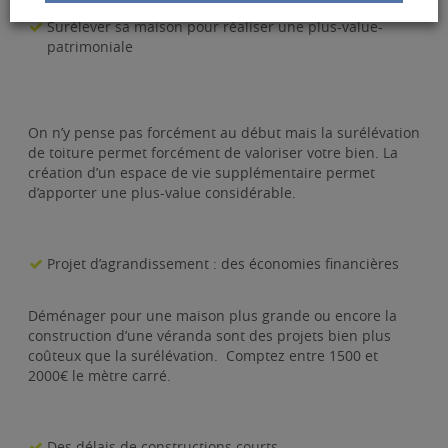
Surélever sa maison pour réaliser une plus-value-
patrimoniale
On n’y pense pas forcément au début mais la surélévation
de toiture permet forcément de valoriser votre bien. La
création d’un espace de vie supplémentaire permet
d’apporter une plus-value considérable.
Projet d’agrandissement : des économies financières
Déménager pour une maison plus grande ou encore la
construction d’une véranda sont des projets bien plus
coûteux que la surélévation. Comptez entre 1500 et
2000€ le mètre carré.
Des délais de constructions courts