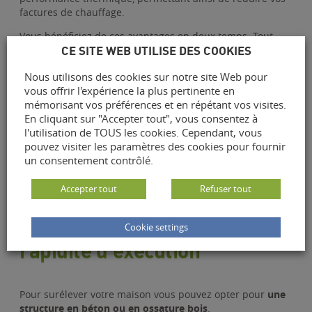
factures de chauffage.
Vous bénéficiez de ces avantages en deux temps. Tout
CE SITE WEB UTILISE DES COOKIES
d’abord en utilisant quotidiennement vos nouveaux
espaces de vie dès la fin du chantier. Ensuite, et c’est un
Nous utilisons des cookies sur notre site Web pour
atout important, dans le cas d’une revente de votre bien,
vous offrir l'expérience la plus pertinente en
dont la valeur aura considérablement augmenté, même
mémorisant vos préférences et en répétant vos visites.
plusieurs années après les travaux.
En cliquant sur "Accepter tout", vous consentez à
Vous pouvez également envisager de
proposer vos
l'utilisation de TOUS les cookies. Cependant, vous
nouvelles pièces à la location ou d’y accueillir un parent
pouvez visiter les paramètres des cookies pour fournir
âgé
que vous préférez savoir chez vous plutôt que dans
un consentement contrôlé.
une structure parfois très éloignée et coûteuse.
Accepter tout
Refuser tout
3-
Une surélévation pour la
Cookie settings
rapidité d’exécution
Pour surélever votre maison vous pouvez opter pour
une
structure en béton ou en ossature bois
.