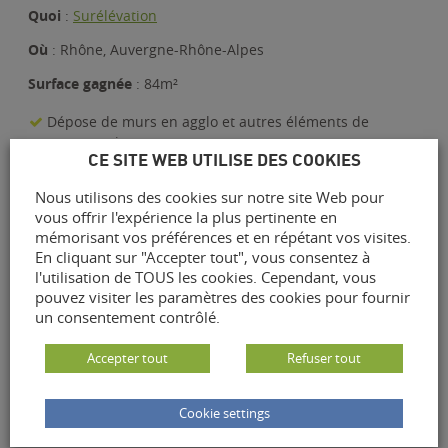
Quoi
:
Surélévation
Où
: Rhône, Auvergne-Rhône-Alpes
Surface gagnée
: 84m²
Dépose de murs en agglo et autres éléments de
maçonnerie
CE SITE WEB UTILISE DES COOKIES
Murs ossature bois isolés en matériau biosourcé, laine
de chanvre/lin/coton particulièrement efficaces contre
Nous utilisons des cookies sur notre site Web pour
les surchaleurs
vous offrir l'expérience la plus pertinente en
Construction d’une charpente traditionnelle en bois
mémorisant vos préférences et en répétant vos visites.
Douglas
En cliquant sur "Accepter tout", vous consentez à
l'utilisation de TOUS les cookies. Cependant, vous
Création d’un plateau ; Accompagné par un bureau
pouvez visiter les paramètres des cookies pour fournir
d’étude structure, une architecte et un maitre d’œuvre,
un consentement contrôlé.
nos clients ajoutent un étage complet de 84m²
habitable dans leur maison.
Accepter tout
Refuser tout
Vous êtes intéressés par un projet d’agrandissement ?
Cookie settings
Contactez-nous !